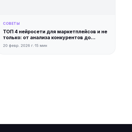
СОВЕТЫ
ТОП 4 нейросети для маркетплейсов и не
только: от анализа конкурентов до
создания карточек товаров
20 февр. 2026 г.
·
15
мин