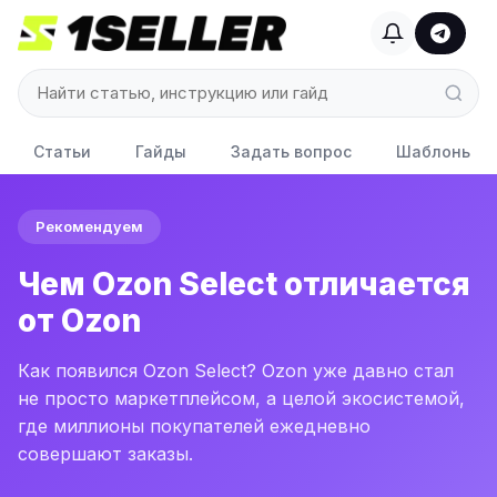
Статьи
Гайды
Задать вопрос
Шаблоны до
Рекомендуем
Чем Ozon Select отличается
от Ozon
Как появился Ozon Select? Ozon уже давно стал
не просто маркетплейсом, а целой экосистемой,
где миллионы покупателей ежедневно
совершают заказы.