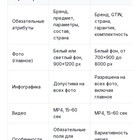
Бренд,
Бренд, GTIN,
предмет,
Б
Обязательные
страна,
параметры,
с
атрибуты
гарантия,
состав,
G
комплектность
страна
Белый или
Белый фон, от
Фото
Б
светлый фон,
700×900 до
(главное)
9
900×1200 px
8000 px
Разрешена на
Д
Допустима на
всех фото,
Инфографика
д
всех фото
включая
ф
главное
MP4, 15–60
Видео
MP4, 15–60 сек
M
сек
Обязательные
С
Вариативность
поля для
с
Особенности
через