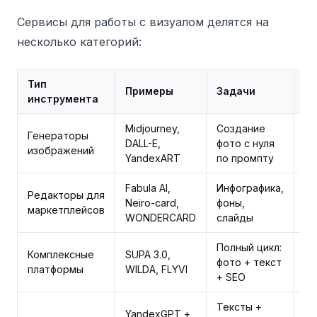
Сервисы для работы с визуалом делятся на
несколько категорий:
Тип
Примеры
Задачи
С
инструмента
Midjourney,
Создание
Генераторы
от
DALL-E,
фото с нуля
изображений
(з
YandexART
по промпту
Fabula AI,
Инфографика,
Редакторы для
от
Neiro-card,
фоны,
маркетплейсов
(f
WONDERCARD
слайды
Полный цикл:
Комплексные
SUPA 3.0,
от
фото + текст
платформы
WILDA, FLYVI
ме
+ SEO
Тексты +
YandexGPT +