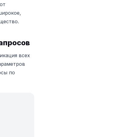
ют
широкое,
щество.
запросов
икация всех
араметров
осы по