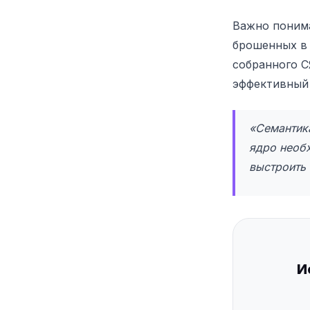
Важно понима
брошенных в 
собранного С
эффективный
«Семантика
ядро необх
выстроить
И