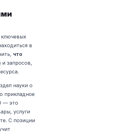
ыми
 ключевых
находиться в
нить,
что
м и запросов,
есурса.
здел науки о
ло прикладное
O — это
ары, услуги
те. С позиции
учит