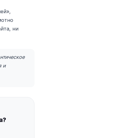
ей»,
мотно
йта, ни
антическое
я и
а?