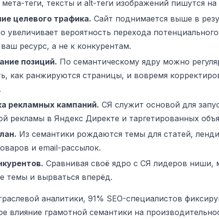
 мета-теги, тексты и alt-теги изображений пишутся на
ие целевого трафика.
Сайт поднимается выше в резу
то увеличивает вероятность перехода потенциального
ваш ресурс, а не к конкурентам.
ние позиций.
По семантическому ядру можно регуля
ь, как ранжируются страницы, и вовремя корректиро
.
а рекламных кампаний.
СЯ служит основой для запу
ой рекламы в Яндекс Директе и таргетированных объя
лан.
Из семантики рождаются темы для статей, ленди
оваров и email-рассылок.
нкурентов.
Сравнивая своё ядро с СЯ лидеров ниши,
е темы и вырваться вперёд.
траслевой аналитики, 91% SEO-специалистов фиксир
е влияние грамотной семантики на производительнос