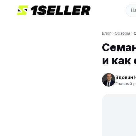
Блог
Обзоры
С
Семан
и как
Вдовин 
Главный р