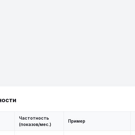
ности
Частотность
Пример
(показов/мес.)