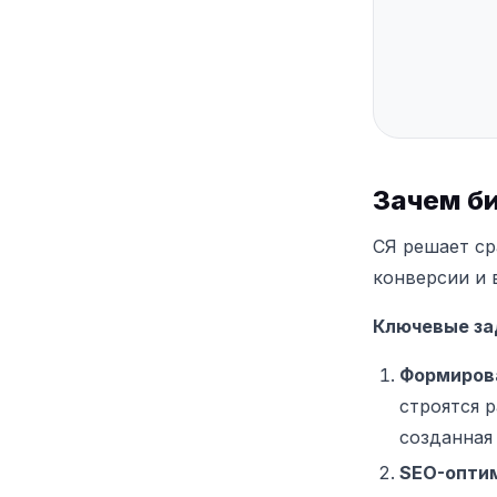
Зачем б
СЯ решает ср
конверсии и 
Ключевые за
Формирова
строятся р
созданная
SEO-оптим