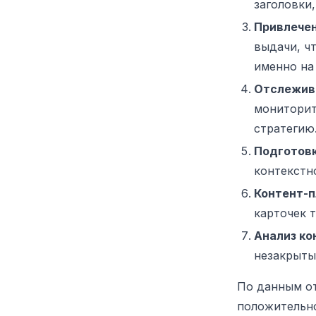
заголовки,
Привлечен
выдачи, ч
именно на 
Отслежива
мониторит
стратегию
Подготовк
контекстн
Контент-п
карточек т
Анализ ко
незакрыты
По данным о
положительно