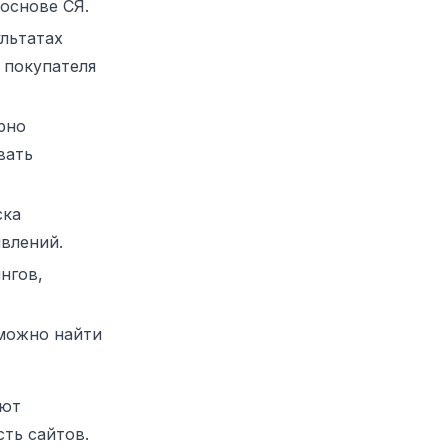
 основе СЯ.
льтатах
 покупателя
рно
вать
ска
влений.
нгов,
 можно найти
уют
ть сайтов.