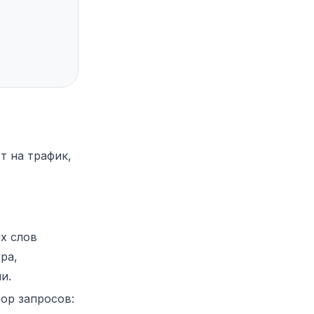
т на трафик,
х слов
ра,
и.
ор запросов: