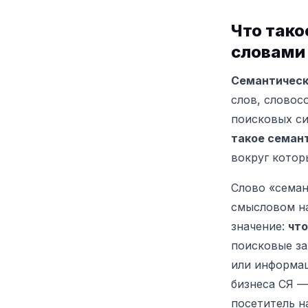
Что тако
словами
Семантическ
слов, словос
поисковых си
такое семан
вокруг котор
Слово «семан
смысловом на
значение:
что
поисковые за
или информац
бизнеса СЯ —
посетитель н