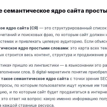
е семантическое ядро сайта прост
ое ядро сайта (СЯ)
— это структурированный список
очетаний и поисковых фраз, по которым сайт должен 
стемах и привлекать целевую аудиторию. Если объяс
тическое ядро простыми словами
: это карта всех те
ых строится весь контент, структура и продвижение р
тика» пришло из лингвистики — в языкознании это ра
полнении слов. В digital-маркетинге понятие приобре
 такое семантическое ядро сайта
с точки зрения SE
просы, по которым пользователи ищут нужные им тов
ию, и по которым сайт будет продвигаться в интерне
 это ответ на вопрос: какую именно информацию пол
а каждой странице ресурса.