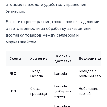
стоимость входа и удобство управления
бизнесом.
Всего их три — разница заключается в делении
ответственности за обработку заказов или
доставку товаров между селлером и
маркетплейсом.
Сборка и
Схема
Хранение
Подходит для
доставка
Склад
Брендов с
FBO
Lamoda
Lamoda
большим стоком
Lamoda
Склад
Небольших
FBS
(забирает
продавца
партий
курьер)
Lamoda +