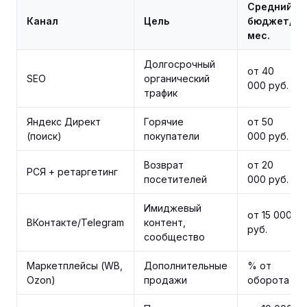
Средний
Канал
Цель
бюджет/
мес.
Долгосрочный
от 40
SEO
органический
000 руб.
трафик
Яндекс Директ
Горячие
от 50
(поиск)
покупатели
000 руб.
Возврат
от 20
РСЯ + ретаргетинг
посетителей
000 руб.
Имиджевый
от 15 000
ВКонтакте/Telegram
контент,
руб.
сообщество
Маркетплейсы (WB,
Дополнительные
% от
Ozon)
продажи
оборота