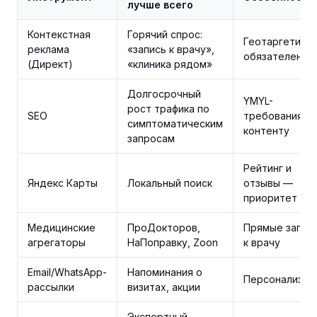
лучше всего
Контекстная
Горячий спрос:
Геотаргетинг
реклама
«запись к врачу»,
обязателен
(Директ)
«клиника рядом»
Долгосрочный
YMYL-
рост трафика по
SEO
требования к
симптоматическим
контенту
запросам
Рейтинг и
Яндекс Карты
Локальный поиск
отзывы —
приоритет
Медицинские
ПроДокторов,
Прямые запис
агрегаторы
НаПоправку, Zoon
к врачу
Email/WhatsApp-
Напоминания о
Персонализац
рассылки
визитах, акции
Экспертный