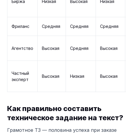
Биржа
Низкая
Высокая
Низкая
п
т
Р
Фриланс
Средняя
Средняя
Средняя
з
С
Агентство
Высокая
Средняя
Высокая
к
м
С
Частный
н
Высокая
Низкая
Высокая
эксперт
п
т
Как правильно составить
техническое задание на текст?
Грамотное ТЗ — половина успеха при заказе