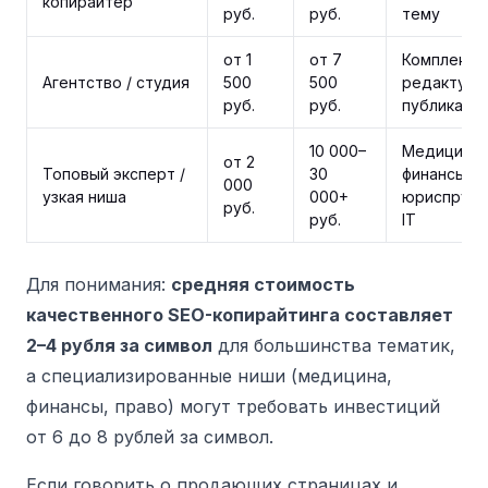
копирайтер
руб.
руб.
тему
от 1
от 7
Комплекс: 
Агентство / студия
500
500
редактура
руб.
руб.
публикаци
10 000–
Медицина,
от 2
Топовый эксперт /
30
финансы,
000
узкая ниша
000+
юриспруде
руб.
руб.
IT
Для понимания:
средняя стоимость
качественного SEO-копирайтинга составляет
2–4 рубля за символ
для большинства тематик,
а специализированные ниши (медицина,
финансы, право) могут требовать инвестиций
от 6 до 8 рублей за символ.
Если говорить о продающих страницах и