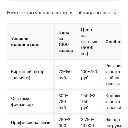
Ниже — актуальная сводная таблица по рынку:
Цена
Цена
за
Уровень
за
статью
Особенно
исполнителя
1000
(5000
знаков
зн.)
Риск низко
Биржевой автор
20–150
100–750
качества,
(новичок)
руб.
руб.
шаблонны
тексты
300–
1 500–3
Хорошее
Опытный
750
750
качество, 
фрилансер
руб.
руб.
гарантий 
750–2
3 750–
Экспертиза
Профессиональный
000
10 000
погружени