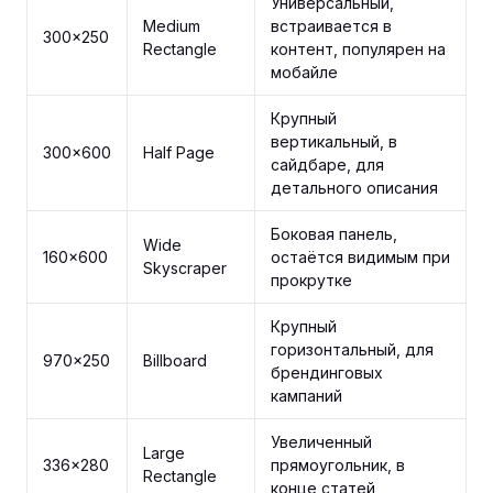
Универсальный,
Medium
встраивается в
300×250
Rectangle
контент, популярен на
мобайле
Крупный
вертикальный, в
300×600
Half Page
сайдбаре, для
детального описания
Боковая панель,
Wide
160×600
остаётся видимым при
Skyscraper
прокрутке
Крупный
горизонтальный, для
970×250
Billboard
брендинговых
кампаний
Увеличенный
Large
336×280
прямоугольник, в
Rectangle
конце статей