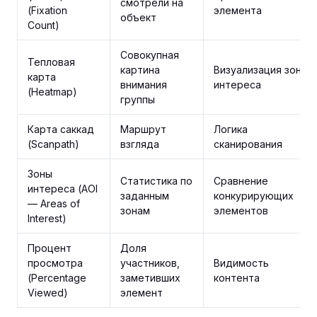
смотрели на
(Fixation
элемента
объект
Count)
Совокупная
Тепловая
картина
Визуализация зон
карта
внимания
интереса
(Heatmap)
группы
Карта саккад
Маршрут
Логика
(Scanpath)
взгляда
сканирования
Зоны
Статистика по
Сравнение
интереса (AOI
заданным
конкурирующих
— Areas of
зонам
элементов
Interest)
Процент
Доля
просмотра
участников,
Видимость
(Percentage
заметивших
контента
Viewed)
элемент