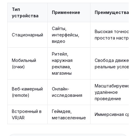
Тип
Применение
Преимущества
устройства
Сайты,
Высокая точность,
Стационарный
интерфейсы,
простота настройк
видео
Ритейл,
Мобильный
наружная
Свобода движений
(очки)
реклама,
реальные условия
магазины
Масштабируемост
Веб-камерный
Онлайн-
удалённое
(remote)
исследования
проведение
Встроенный в
Геймдев,
Иммерсивная сред
VR/AR
метавселенные