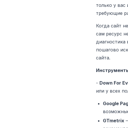
только у вас
требующие р
Когда сайт н
сам ресурс н
диагностика 
пошагово иск
сайта.
Инструменты
-
Down For Ev
или у всех по
Google Pag
возможные
GTmetrix
—