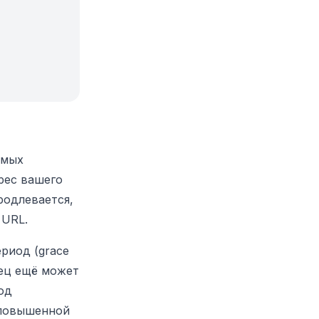
амых
рес вашего
родлевается,
 URL.
риод (grace
лец ещё может
од
с повышенной