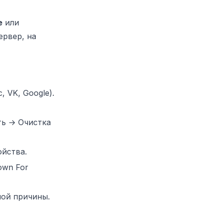
e
или
ервер, на
 VK, Google).
ть → Очистка
ойства.
own For
ной причины.