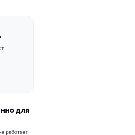
?
ст
енно для
не работает