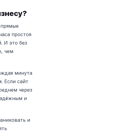
изнесу?
 прямые
часа простоя
.
И это без
, чем
каждая минута
м.
Если сайт
среднем через
надёжным и
аниковать и
ять