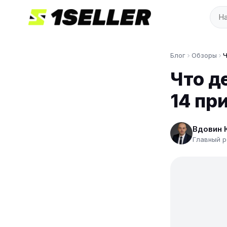
Блог
Обзоры
Ч
Что д
14 пр
Вдовин 
Главный р