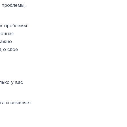
е проблемы,
ик проблемы:
бочная
Важно
 о сбое
лько у вас
та и выявляет