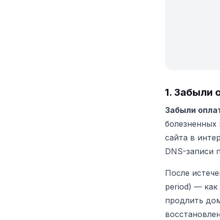
1. Забыли
Забыли опла
болезненных 
сайта в инте
DNS-записи п
После истече
period) — ка
продлить дом
восстановлен