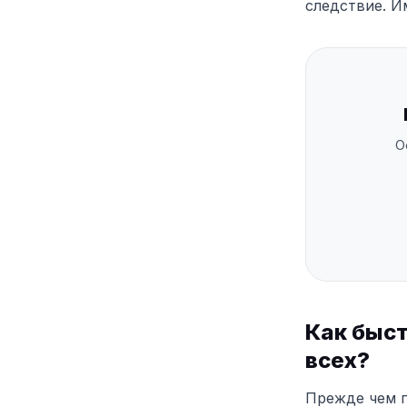
следствие. И
О
Как быст
всех?
Прежде чем п