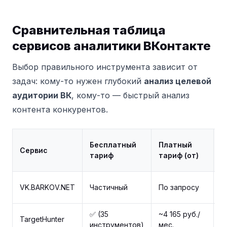
Сравнительная таблица
сервисов аналитики ВКонтакте
Выбор правильного инструмента зависит от
задач: кому-то нужен глубокий
анализ целевой
аудитории ВК
, кому-то — быстрый анализ
контента конкурентов.
А
Бесплатный
Платный
Сервис
ч
тариф
тариф (от)
г
VK.BARKOV.NET
Частичный
По запросу
✅
✅ (35
~4 165 руб./
TargetHunter
✅
инструментов)
мес.