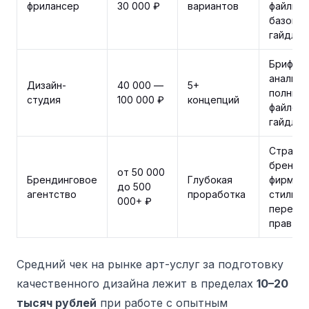
фрилансер
30 000 ₽
вариантов
файлы,
базовы
гайдлай
Брифинг
анализ 
Дизайн-
40 000 —
5+
полный 
студия
100 000 ₽
концепций
файлов,
гайдлай
Стратег
брендбу
от 50 000
Брендинговое
Глубокая
фирмен
до 500
агентство
проработка
стиль,
000+ ₽
переда
прав
Средний чек на рынке арт-услуг за подготовку
качественного дизайна лежит в пределах
10–20
тысяч рублей
при работе с опытным