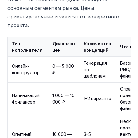
основным сегментам рынка. Цены
ориентировочные и зависят от конкретного
проекта.
Тип
Диапазон
Количество
Что вх
исполнителя
цен
концепций
Генерация
Базовы
Онлайн-
0 — 5 000
по
PNG/SV
конструктор
₽
шаблонам
файлы
Ограни
Начинающий
1 000 — 10
правки,
1–2 варианта
фрилансер
000 ₽
базовы
файлы
Нескол
правок,
Опытный
10 000 —
3–5
вектор