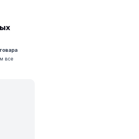
ных
 товара
м все