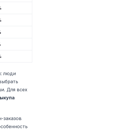
%
%
%
%
%
и: люди
выбрать
и. Для всех
выкупа
н-заказов
особенность