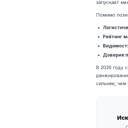
запускает ме
Помимо позиц
Логистич
Рейтинг м
Видимость
Доверие 
В 2026 году 
ранжирования
сильнее, чем
Иск
О