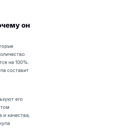
очему он
оторые
количество
тся на 100%.
упа составит
ьзуют его
этом
 и качества,
купа