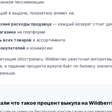
ханизм пессимизации.
ий в выдаче, показатель влияет на:
еские расходы продавца
— каждый возврат стоит де
агазина
на платформе
 всех товаров
в ассортименте
покупателей
и конверсию
ситуация обострилась: Wildberries ужесточил алгоритм
, и падение процента выкупа бьёт по бизнесу значит
 раньше.
али что такое процент выкупа на Wildberr
ставьте заявку на бесплатную консультацию и наш менедж