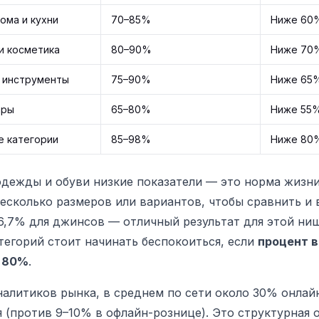
ома и кухни
70–85%
Ниже 60
и косметика
80–90%
Ниже 70
 инструменты
75–90%
Ниже 65
ары
65–80%
Ниже 55
е категории
85–98%
Ниже 80
одежды и обуви низкие показатели — это норма жизн
есколько размеров или вариантов, чтобы сравнить и 
6,7% для джинсов — отличный результат для этой ниш
тегорий стоит начинать беспокоиться, если
процент 
 80%
.
алитиков рынка, в среднем по сети около 30% онлай
 (против 9–10% в офлайн-рознице). Это структурная 