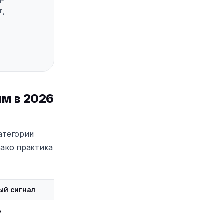
т,
м в 2026
атегории
нако практика
ый сигнал
%