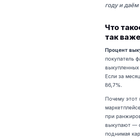
году и даём
Что тако
так важ
Процент выку
покупатель ф
выкупленных 
Если за меся
86,7%.
Почему этот 
маркетплейс
при ранжиров
выкупают — с
поднимая кар