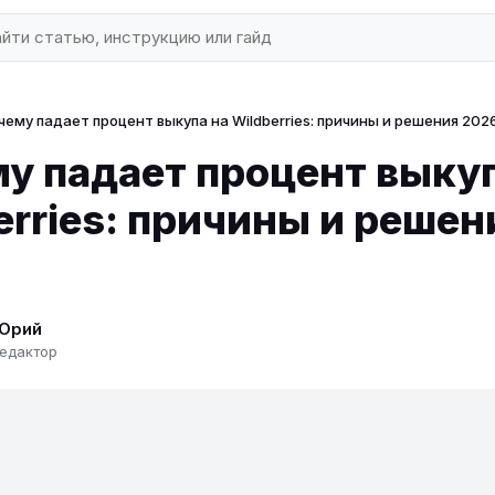
чему падает процент выкупа на Wildberries: причины и решения 202
у падает процент выкуп
erries: причины и решен
Юрий
едактор