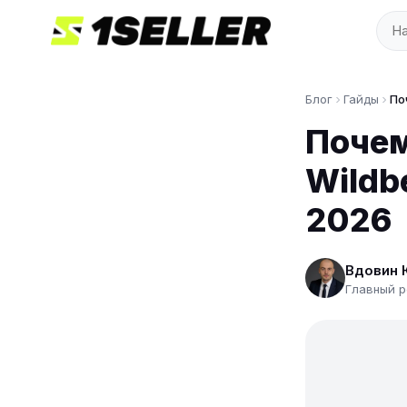
Блог
Гайды
По
Почем
Wildb
2026
Вдовин 
Главный р