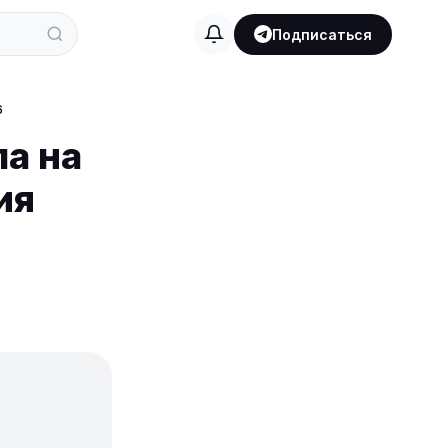
Подписаться
6
а на
ия