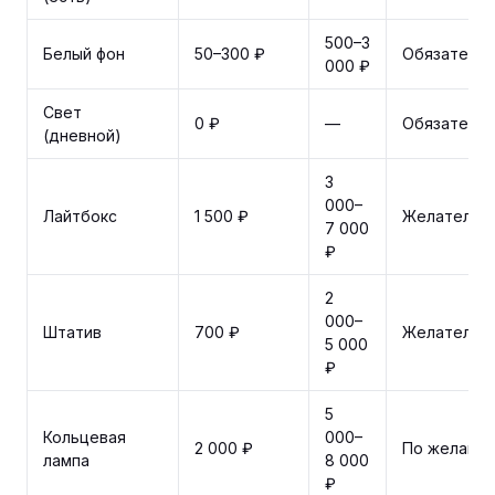
500–3
Белый фон
50–300 ₽
Обязатель
000 ₽
Свет
0 ₽
—
Обязатель
(дневной)
3
000–
Лайтбокс
1 500 ₽
Желательн
7 000
₽
2
000–
Штатив
700 ₽
Желательн
5 000
₽
5
Кольцевая
000–
2 000 ₽
По желани
лампа
8 000
₽