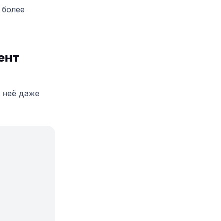
 более
ент
 неё даже