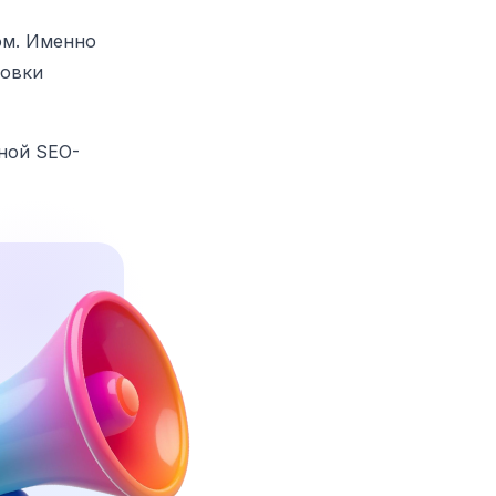
ом. Именно
товки
ной SEO-