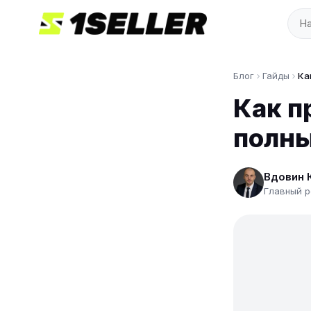
Блог
Гайды
Ка
Как п
полны
Вдовин 
Главный р