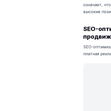
означает, чт
высокие пози
SEO-опт
продвиж
SEO-оптимиза
платная рекл