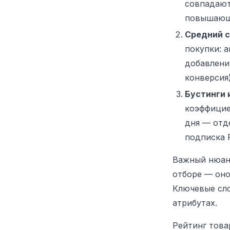
совпадают
повышающи
Средний с
покупки: 
добавлени
конверсия)
Бустинги 
коэффициен
дня — отд
подписка 
Важный нюан
отборе — оно
Ключевые сло
атрибутах.
Рейтинг тов