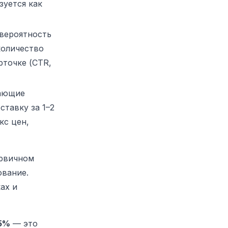
зуется как
вероятность
количество
рточке (CTR,
ающие
ставку за 1–2
кс цен,
рвичном
ование.
ах и
5%
— это