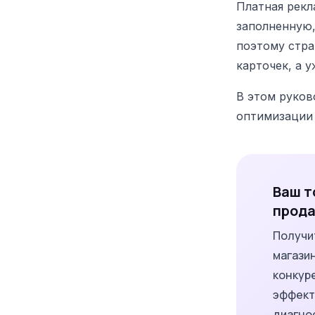
Платная рекл
заполненную,
поэтому стра
карточек, а 
В этом руков
оптимизации 
Ваш т
прода
Получи
магази
конкуре
эффект
диагно