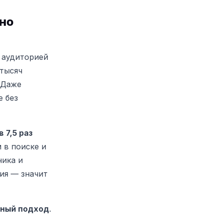
но
 аудиторией
 тысяч
 Даже
е без
 7,5 раз
 в поиске и
ника и
ия — значит
ный подход
.