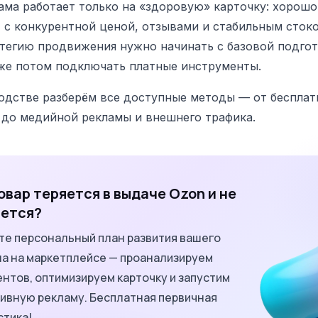
ама работает только на «здоровую» карточку: хорошо
 с конкурентной ценой, отзывами и стабильным сток
тегию продвижения нужно начинать с базовой подго
уже потом подключать платные инструменты.
одстве разберём все доступные методы — от бесплат
до медийной рекламы и внешнего трафика.
овар теряется в выдаче Ozon и не
ется?
те персональный план развития вашего
на на маркетплейсе — проанализируем
нтов, оптимизируем карточку и запустим
ивную рекламу. Бесплатная первичная
стика!