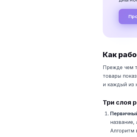
Про
Как рабо
Прежде чем т
товары показ
и каждый из 
Три слоя 
Первичный
название, 
Алгоритм 