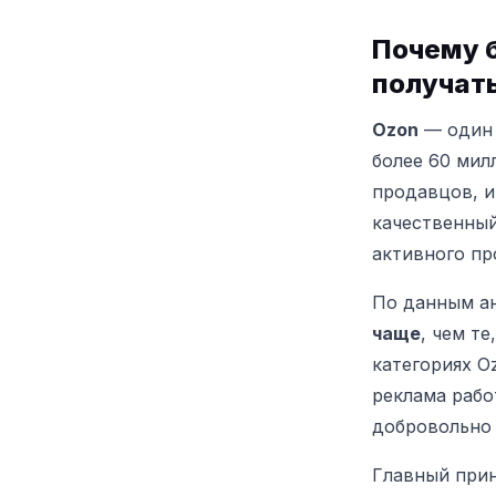
Почему 
получат
Ozon
— один 
более 60 мил
продавцов, и
качественный
активного пр
По данным а
чаще
, чем т
категориях O
реклама рабо
добровольно 
Главный при