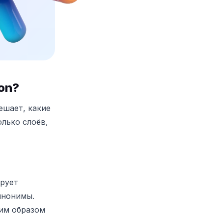
on?
ешает, какие
олько слоёв,
рует
инонимы.
шим образом