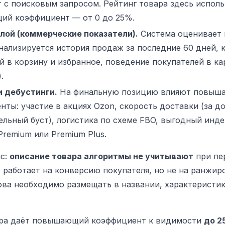
 с поисковым запросом. Рейтинг товара здесь исполь
й коэффициент — от 0 до 25%.
лой (коммерческие показатели).
Система оценивает 
анализируется история продаж за последние 60 дней, 
й в корзину и избранное, поведение покупателей в ка
.
и дебустинги.
На финальную позицию влияют повыш
ты: участие в акциях Ozon, скорость доставки (за до
ельный буст), логистика по схеме FBO, выгодный инде
Premium или Premium Plus.
с:
описание товара алгоритмы не учитывают
при пе
 работает на конверсию покупателя, но не на ранжир
ва необходимо размещать в названии, характеристик
ара даёт повышающий коэффициент к видимости
до 2