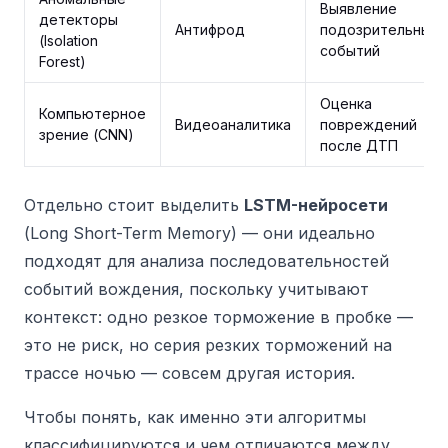
Выявление
детекторы
Антифрод
подозрительных
(Isolation
событий
Forest)
Оценка
Компьютерное
Видеоаналитика
повреждений
зрение (CNN)
после ДТП
Отдельно стоит выделить
LSTM-нейросети
(Long Short-Term Memory) — они идеально
подходят для анализа последовательностей
событий вождения, поскольку учитывают
контекст: одно резкое торможение в пробке —
это не риск, но серия резких торможений на
трассе ночью — совсем другая история.
Чтобы понять, как именно эти алгоритмы
классифицируются и чем отличаются между