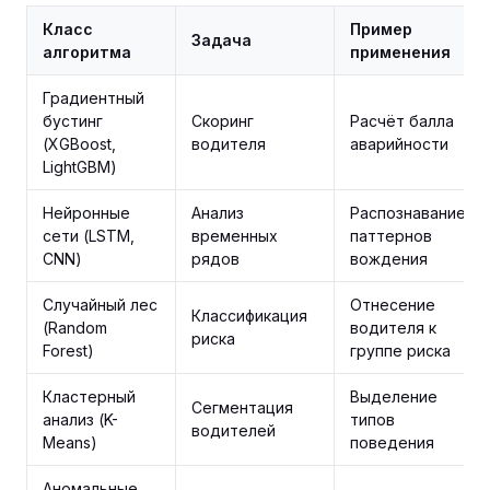
Класс
Пример
Задача
алгоритма
применения
Градиентный
бустинг
Скоринг
Расчёт балла
(XGBoost,
водителя
аварийности
LightGBM)
Нейронные
Анализ
Распознавание
сети (LSTM,
временных
паттернов
CNN)
рядов
вождения
Случайный лес
Отнесение
Классификация
(Random
водителя к
риска
Forest)
группе риска
Кластерный
Выделение
Сегментация
анализ (K-
типов
водителей
Means)
поведения
Аномальные