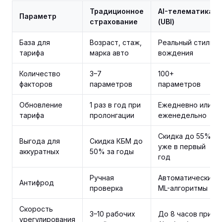
Традиционное
AI-телематика
Параметр
страхование
(UBI)
База для
Возраст, стаж,
Реальный стиль
тарифа
марка авто
вождения
Количество
3–7
100+
факторов
параметров
параметров
Обновление
1 раз в год при
Ежедневно или
тарифа
пролонгации
еженедельно
Скидка до 55%
Выгода для
Скидка КБМ до
уже в первый
аккуратных
50% за годы
год
Ручная
Автоматические
Антифрод
проверка
ML-алгоритмы
Скорость
3–10 рабочих
До 8 часов при
урегулирования