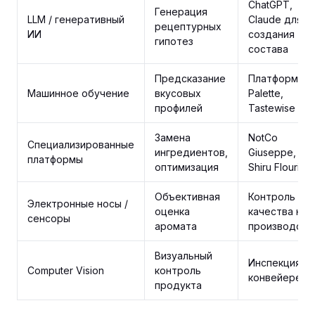
ChatGPT,
Генерация
LLM / генеративный
Claude для
рецептурных
ИИ
создания
гипотез
состава
Предсказание
Платформы A
Машинное обучение
вкусовых
Palette,
профилей
Tastewise
Замена
NotCo
Специализированные
ингредиентов,
Giuseppe,
платформы
оптимизация
Shiru Flourish
Объективная
Контроль
Электронные носы /
оценка
качества на
сенсоры
аромата
производств
Визуальный
Инспекция на
Computer Vision
контроль
конвейере
продукта