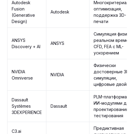
Autodesk
Многокритериальн
Fusion
оптимизация,
Autodesk
(Generative
поддержка 3D-
Design)
печати
Симуляция физики 
ANSYS
реальном времени
ANSYS
Discovery + AI
CFD, FEA с ML-
ускорением
Физически
NVIDIA
достоверные 3D-
NVIDIA
Omniverse
симуляции,
цифровые двойник
PLM-платформа с
Dassault
ИИ-модулями для
Systèmes
Dassault
проектирования и
3DEXPERIENCE
тестирования
Предиктивная
C3.ai