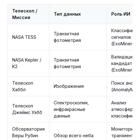
Телескоп /
Тип данных
Роль ИИ
Миссия
Классификац
Транзитная
NASA TESS
сигналов
фотометрия
(ExoMiner++)
Валидация
NASA Kepler /
Транзитная
кандидатов
K2
фотометрия
(ExoMiner)
Телескоп
Поиск анома
Изображения
Хаббл
(AnomalyMatc
Спектроскопия,
Анализ
Телескоп
инфракрасные
атмосфер,
Джеймс Уэбб
данные
классификац
Обсерватория
Мониторинг
Веры Рубин
Обзор всего неба
транзиентов