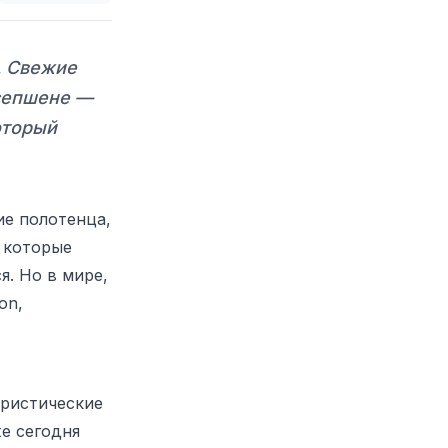
. Свежие
есепшене —
оторый
ие полотенца,
 которые
я. Но в мире,
on,
уристические
же сегодня