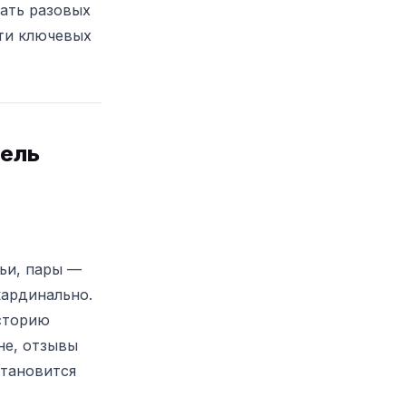
ать разовых
яти ключевых
тель
ьи, пары —
кардинально.
историю
не, отзывы
тановится