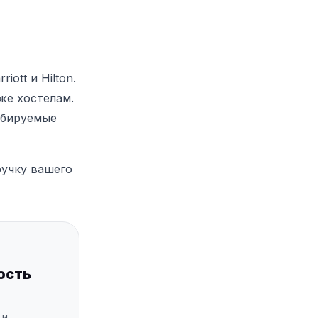
ott и Hilton.
же хостелам.
абируемые
ручку вашего
ость
 и