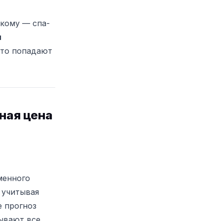
 кому — спа-
я
что попадают
ная цена
менного
 учитывая
е прогноз
тывают все