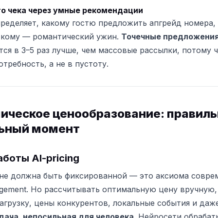
го чека через умные рекомендации
ределяет, какому гостю предложить апгрейд номера,
 кому — романтический ужин.
Точечные предложени
ся в 3–5 раз лучше, чем массовые рассылки, потому 
требность, а не в пустоту.
ическое ценообразование: правиль
льный момент
боты AI-pricing
не должна быть фиксированной — это аксиома совре
gement. Но рассчитывать оптимальную цену вручную,
загрузку, цены конкурентов, локальные события и даж
дача, непосильная для человека
. Нейросети обраба