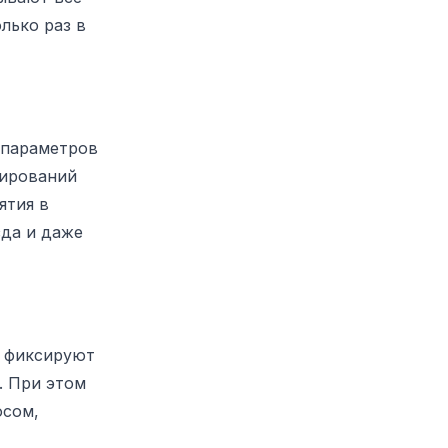
лько раз в
 параметров
нирований
ятия в
зда и даже
, фиксируют
. При этом
осом,