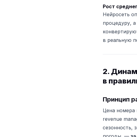
Рост средне
Нейросеть оп
процедуру, а
конвертируют
в реальную по
2. Динам
в прави
Принцип ра
Цена номера 
revenue mana
сезонность, 
погоды, —
за