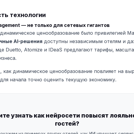
ть технологии
agement — не только для сетевых гигантов
динамическое ценообразование было привилегией Marri
чные AI-решения
доступны независимым отелям и да
е Duetto, Atomize и IDeaS предлагают тарифы, масшт
изнеса.
, как динамическое ценообразование повлияет на вы
 для начала точно оценить текущую экономику.
ите узнать как нейросети повысят лояльн
гостей?
окажем на примерах других отелей, как ИИ улучшает сервис