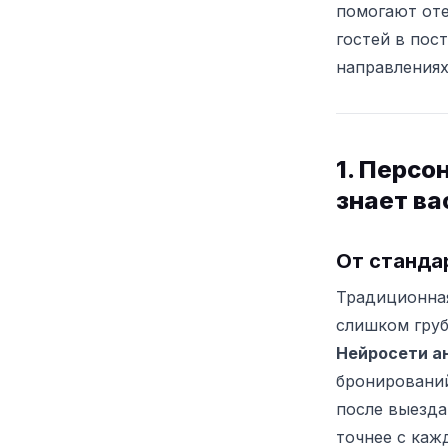
помогают оте
гостей в пос
направлениях
1. Персо
знает ва
От станда
Традиционная
слишком груб
Нейросети а
бронирований
после выезда
точнее с каж