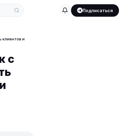
Подписаться
ь клиентов и
к с
ть
и