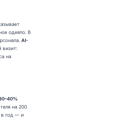
казывает
ное одеяло. В
рсонала.
AI-
 визит:
са на
 30–40%
теля на 200
в год — и