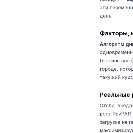
эти переменн
день.
Факторы, 
Алгоритм ди
одновременно
(booking pac
городе, исто
текущий курс
Реальные 
Отели, внед
рост RevPAR 
загрузка не 
максимизируя