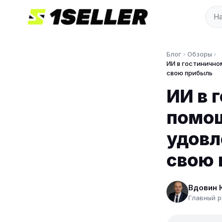
Блог
Обзоры
ИИ в гостинично
свою прибыль
ИИ в 
помощ
удовл
свою 
Вдовин 
Главный р