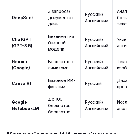
3 запроса/
Аналити
Русский/
DeepSeek
документа в
больши
Английский
день
тексты
Безлимит на
ChatGPT
Русский/
Универ
базовой
(GPT-3.5)
Английский
ассисте
модели
Gemini
Бесплатно с
Русский/
Текст, 
(Google)
лимитами
Английский
изобра
Базовые ИИ-
Дизайн,
Canva AI
Русский
функции
презен
До 100
Google
Русский/
Исслед
блокнотов
NotebookLM
Английский
аналити
бесплатно