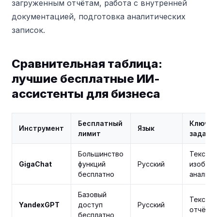
загруженным отчётам, работа с внутренней
документацией, подготовка аналитических
записок.
Сравнительная таблица:
лучшие бесплатные ИИ-
ассистенты для бизнеса
Бесплатный
Ключе
Инструмент
Язык
лимит
задачи
Большинство
Текст, 
GigaChat
функций
Русский
изобра
бесплатно
аналити
Базовый
Тексты,
YandexGPT
доступ
Русский
отчёты,
бесплатно